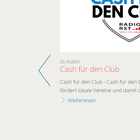
Zurück
23.10.2023
Cash für den Club
Cash für den Club - Cash für den
enberge sammelt
fördert lokale Vereine und damit 
Weiterlesen
tagmorgen 8
Gruppen ziehen
die Bäume
Barspende könnt
 1906 7850