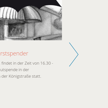
Weiter
13.06.2023
Erstspender
Erst wenn's 
indet in der Zeit von 16.30 -
Weltblutspend
lutspende in der
der Königstraße statt.