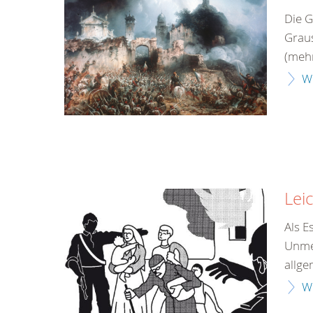
Kostenlose
Hotline.
Die G
Wir berate
gerne.
Graus
(meh
0800
W
00
Infos fü
kostenf
rund um d
Lei
Als 
Unmen
allge
W