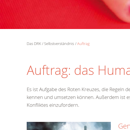
Das DRK
Selbstverständnis
Auftrag
Auftrag: das Huma
Es ist Aufgabe des Roten Kreuzes, die Regeln d
kennen und umsetzen können. Außerdem ist es T
Konfliktes einzufordern.
Gen