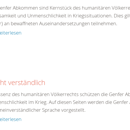
 DRK-
enfer Abkommen sind Kernstück des humanitären Völkerre
n Sie
amkeit und Unmenschlichkeit in Kriegssituationen. Dies gil
r) an bewaffneten Auseinandersetzungen teilnehmen.
0
365
eiterlesen
0
r Sie
rei
ie Uhr
cht verständlich
Essenz des humanitären Völkerrechts schützen die Genfe
schlichkeit im Krieg. Auf diesen Seiten werden die Genfe
meinverständlicher Sprache vorgestellt.
eiterlesen