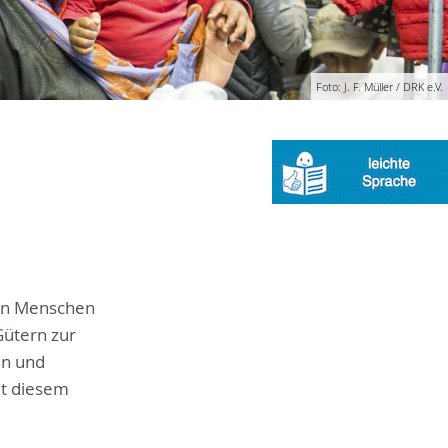
Foto: J. F. Müller / DRK e.V.
von Menschen
Gütern zur
en und
it diesem