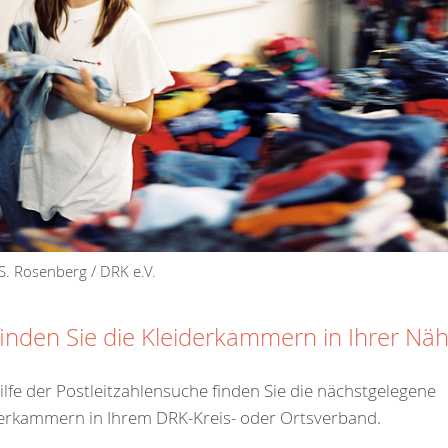
S. Rosenberg / DRK e.V.
finden Sie die Kleiderkammern in Ihrer Nä
ilfe der Postleitzahlensuche finden Sie die nächstgelegene
erkammern in Ihrem DRK-Kreis- oder Ortsverband.