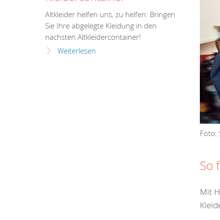
Altkleider helfen uns, zu helfen: Bringen
Sie Ihre abgelegte Kleidung in den
nächsten Altkleidercontainer!
Weiterlesen
Foto: 
So 
Mit H
Kleid