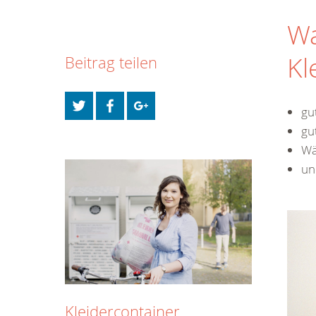
Wa
Kl
Beitrag teilen
gu
gu
Wä
un
Kleidercontainer