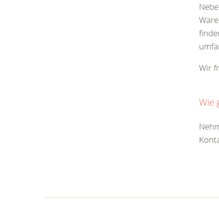
Nebe
Ware
finde
umfa
Wir f
Wie 
Nehme
Konta