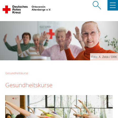
Ortsverein
Altenberge e.V.
Foto: A. Zelck / DRK
Gesundheitskurse
Gesundheitskurse